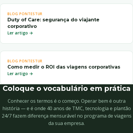
BLOG PONTESTUR
Duty of Care: segurança do viajante
corporativo
Ler artigo →
BLOG PONTESTUR
Como medir o ROI das viagens corporativas
Ler artigo →
Coloque o vocabulário em prática
Conhecer os termos é o começo. Operar bem é outra
história — e é onde 40 anos de TMC, tecnologia e plantão
24/7 fazem diferença mensurável no programa de viagens
da sua empresa.