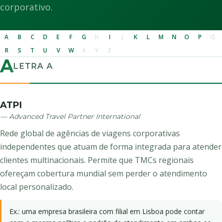
corporativo.
A
B
C
D
E
F
G
H
I
J
K
L
M
N
O
P
Q
R
S
T
U
V
W
X
Y
Z
A
LETRA A
ATPI
— Advanced Travel Partner International
Rede global de agências de viagens corporativas
independentes que atuam de forma integrada para atender
clientes multinacionais. Permite que TMCs regionais
ofereçam cobertura mundial sem perder o atendimento
local personalizado.
Ex.: uma empresa brasileira com filial em Lisboa pode contar