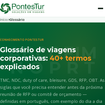
Início
Glossário
CONHECIMENTO PONTESTUR
A
B
C
D
F
I
M
Glossário de viagens
corporativas:
40+ termos
N
O
P
R
T
explicados
TMC, NDC, duty of care, bleisure, GDS, RFP, OBT. As
siglas que você precisa entender antes da próxima
reunião de RFP ou comitê de orçamento —
definidas em português, com exemplo do dia a dia