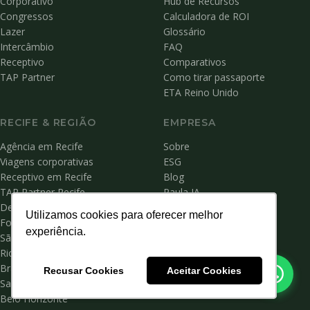
Corporativo
Hub de Recursos
Congressos
Calculadora de ROI
Lazer
Glossário
Intercâmbio
FAQ
Receptivo
Comparativos
TAP Partner
Como tirar passaporte
ETA Reino Unido
RECIFE & REGIÃO
EMPRESA
Agência em Recife
Sobre
Viagens corporativas
ESG
Receptivo em Recife
Blog
TAP Partner Recife
Paula IA
Destino Recife
Sala de Imprensa
Utilizamos cookies para oferecer melhor
Utilizamos cookies para oferecer melhor
Fortaleza
Contato
experiência.
experiência.
São Paulo
Trabalhe Conosco
Rio de Janeiro
Acessibilidade
Brasília
Privacidade
Recusar Cookies
Recusar Cookies
Aceitar Cookies
Aceitar Cookies
Salvador
Belo Horizonte