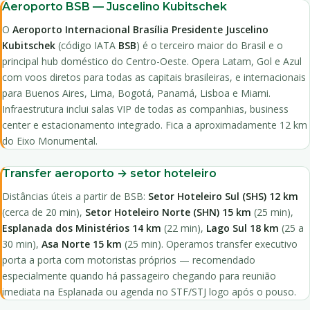
Aeroporto BSB — Juscelino Kubitschek
O
Aeroporto Internacional Brasília Presidente Juscelino
Kubitschek
(código IATA
BSB
) é o terceiro maior do Brasil e o
principal hub doméstico do Centro-Oeste. Opera Latam, Gol e Azul
com voos diretos para todas as capitais brasileiras, e internacionais
para Buenos Aires, Lima, Bogotá, Panamá, Lisboa e Miami.
Infraestrutura inclui salas VIP de todas as companhias, business
center e estacionamento integrado. Fica a aproximadamente 12 km
do Eixo Monumental.
Transfer aeroporto → setor hoteleiro
Distâncias úteis a partir de BSB:
Setor Hoteleiro Sul (SHS) 12 km
(cerca de 20 min),
Setor Hoteleiro Norte (SHN) 15 km
(25 min),
Esplanada dos Ministérios 14 km
(22 min),
Lago Sul 18 km
(25 a
30 min),
Asa Norte 15 km
(25 min). Operamos transfer executivo
porta a porta com motoristas próprios — recomendado
especialmente quando há passageiro chegando para reunião
imediata na Esplanada ou agenda no STF/STJ logo após o pouso.