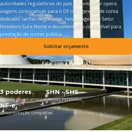
autoridades regulatórias do país. A PontesTur opera
viagens corporativas para o DF com gerente de conta
dedicado, tarifas negociadas, hospedagem no Setor
Hoteleiro Sul e Norte e documentação compatível para
prestação de contas pública.
Solicitar orçamento
Falar com a Paula (IA)
3 poderes
SHN · SHS
agenda governamental
setores hoteleiros
NF-e
documentação compatível