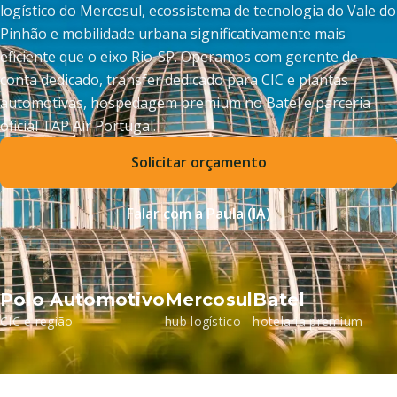
logístico do Mercosul, ecossistema de tecnologia do Vale do
Pinhão e mobilidade urbana significativamente mais
eficiente que o eixo Rio-SP. Operamos com gerente de
conta dedicado, transfer dedicado para CIC e plantas
automotivas, hospedagem premium no Batel e parceria
oficial TAP Air Portugal.
Solicitar orçamento
Falar com a Paula (IA)
Polo Automotivo
Mercosul
Batel
CIC e região
hub logístico
hotelaria premium