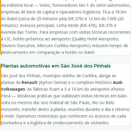
da indústria local — Volvo, fornecedores tier-1 do setor automotivo,
empresas de bens de capital e operadores logísticos. Fica a 18 km
do Batel (cerca de 25 minutos pela BR-376) e 12 km do CWB (20
minutos). Acessos principais: Linha Verde (BR-476), BR-376 e
Avenida das Torres. Para empresas com visitas técnicas recorrentes
à CIC, hotéis próximos ao aeroporto (Quality Hotel Aeroporto,
Slaviero Executive, Mercure Curitiba Aeroporto) reduzem tempo de
deslocamento em comparação a hotéis no Batel.
Plantas automotivas em São José dos Pinhais
São José dos Pinhais, município vizinho de Curitiba, abriga as
plantas da
Renault
(Ayrton Senna) e o complexo histórico
Audi-
Volkswagen
. As fábricas ficam a 5 a 10 km do aeroporto Afonso
Pena — distâncias práticas que viabilizam visitas técnicas em bate-
volta no mesmo dia: voo matinal de São Paulo, Rio ou Belo
Horizonte, transfer direto à planta, reuniões durante o dia e retorno
à noite. Operamos motoristas que conhecem os acessos de cada
montadora e a logística de credenciamento de visitantes.