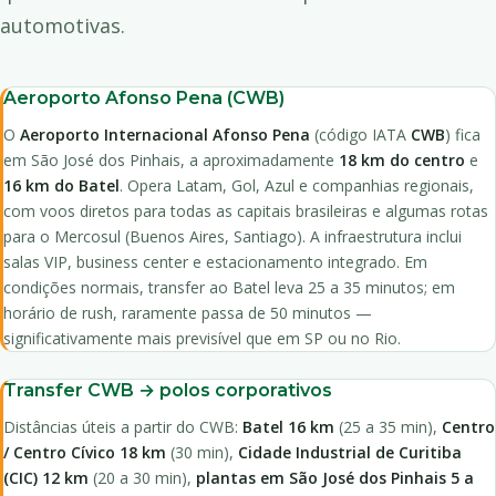
automotivas.
Aeroporto Afonso Pena (CWB)
O
Aeroporto Internacional Afonso Pena
(código IATA
CWB
) fica
em São José dos Pinhais, a aproximadamente
18 km do centro
e
16 km do Batel
. Opera Latam, Gol, Azul e companhias regionais,
com voos diretos para todas as capitais brasileiras e algumas rotas
para o Mercosul (Buenos Aires, Santiago). A infraestrutura inclui
salas VIP, business center e estacionamento integrado. Em
condições normais, transfer ao Batel leva 25 a 35 minutos; em
horário de rush, raramente passa de 50 minutos —
significativamente mais previsível que em SP ou no Rio.
Transfer CWB → polos corporativos
Distâncias úteis a partir do CWB:
Batel 16 km
(25 a 35 min),
Centro
/ Centro Cívico 18 km
(30 min),
Cidade Industrial de Curitiba
(CIC) 12 km
(20 a 30 min),
plantas em São José dos Pinhais 5 a