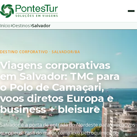
Início
Destinos
Salvador
DESTINO CORPORATIVO · SALVADOR/BA
Viagens corporativas
em Salvador: TMC para
o Polo de Camaçari,
voos diretos Europa e
business + bleisure
Salvador é a porta de entrada do Nordeste para executivos
europeus, casa do maior complexo petroquímico do