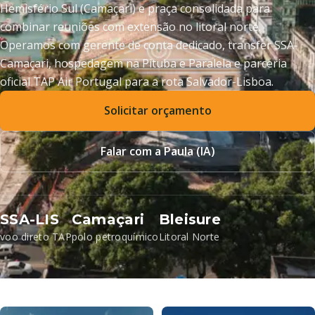
Hemisfério Sul (Camaçari) e praça consolidada para
combinar reuniões com extensão no litoral norte.
Operamos com gerente de conta dedicado, transfer SSA-
Camaçari, hospedagem na Pituba e Paralela e parceria
oficial TAP Air Portugal para a rota Salvador-Lisboa.
Solicitar orçamento
Falar com a Paula (IA)
SSA-LIS
Camaçari
Bleisure
voo direto TAP
polo petroquímico
Litoral Norte